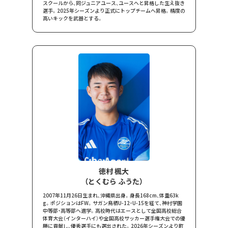
スクールから、同ジュニアユース、ユースへと昇格した生え抜き
選手。2025年シーズンより正式にトップチームへ昇格。精度の
高いキックを武器とする。
徳村 楓大
（とくむら ふうた）
2007年11月26日生まれ、沖縄県出身。身長168cm、体重63k
g。ポジションはFW。サガン鳥栖U-12・U-15を経て、神村学園
中等部・高等部へ進学。高校時代はエースとして全国高校総合
体育大会（インターハイ）や全国高校サッカー選手権大会での優
勝に貢献し、優秀選手にも選出された。2026年シーズンより町