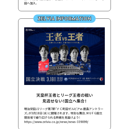
田へ加入。
ZELVIA INFORMATION
天皇杯王者とリーグ王者の戦い
見逃せない！国立へ集合！
明治安田J1リーグ第7節「ＦＣ町田ゼルビアvs 鹿島アントラー
ズ」が3月18日（水）に開催されます。特別な舞台、M U F G国立
競技場で繰り広げられる熱戦を見届けよう！
https://www.zelvia.co.jp/news/news-339099/