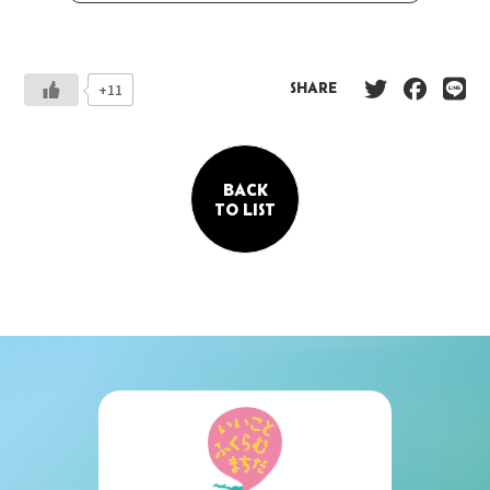
+11
SHARE
BACK
TO LIST