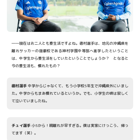
――現在はお二人とも寮生活ですよね。徳村選手は、地元の沖縄県を
離れサッカーの強豪校である神村学園中等部へ進学したということ
は、中学生から寮生活をしていたということでしょうか？ となると
今の寮生活も、慣れたもの？
徳村選手
中学からじゃなくて、もう小学校5年生で沖縄県外にいまし
た。中学からもまあ慣れているというか。でも、小学生の頃は寂しく
て泣いていましたね。
チュイ選手
小5から！親離れが早すぎる。僕は実家にけっこう、帰っ
てます（笑）。