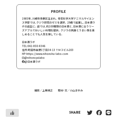
PROFILE
1985年、川崎市多摩区生まれ。帝京科学大学アニマルサイエン
ス学部では、クジラ研究のゼミを選択。29歳で起業し、日本酒ラ
ボの店主に。店では、約100種類の日本酒と、日本酒に合うリー
ズナブルでおいしい料理を提供。クジラの刺身とうまい魚を楽
しめることでも人気を博している。
日本酒ラボ
TEL:042-850-8346
住所:町田市森野1丁目34-13 ＴＭ３ビル203
HP:
https://www.nihonshu-labo.com
@nihonsyulabo
@日本酒ラボ
撮影／上樂博之 取材・文／小山まゆみ
SHARE