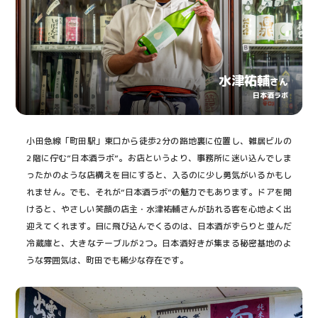
水津祐輔
さん
日本酒ラボ
小田急線「町田駅」東口から徒歩2分の路地裏に位置し、雑居ビルの
2階に佇む”日本酒ラボ”。お店というより、事務所に迷い込んでしま
ったかのような店構えを目にすると、入るのに少し勇気がいるかもし
れません。でも、それが“日本酒ラボ”の魅力でもあります。ドアを開
けると、やさしい笑顔の店主・水津祐輔さんが訪れる客を心地よく出
迎えてくれます。目に飛び込んでくるのは、日本酒がずらりと並んだ
冷蔵庫と、大きなテーブルが2つ。日本酒好きが集まる秘密基地のよ
うな雰囲気は、町田でも稀少な存在です。