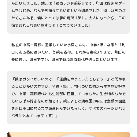
んだりしました。地元は『読売ランド前駅』です。町田は好きなゲー
ムをはじめ、なんでも揃うすごい街という印象でした。欲しいものが
たくさんある、僕にとっては夢の場所（笑）。大人になったら、この
街であれこれ買い物するぞ！と思っていました」
私立の中高一貫校に通学していた水津さんは、中学2年になると「町
田にある塾に通いたい」と親を説得。それから高校3年まで、町田の
塾に通い、町田で学び、町田で遊ぶ青春時代を送ったといいます。
「僕はガタイがいいので、『運動をやっていたでしょう？』と聞かれ
ることが多いのですが、全然（笑）。物心ついた頃から生き物が好き
で、中学・高校時代とも生物部に在籍していました。生き物のなかで
もいちばん好きなのが魚です。親によると幼稚園の頃には魚類の図鑑
をボロボロになるまで読み込んでいたらしく、すべてのページがバラ
バラに外れています（笑）」