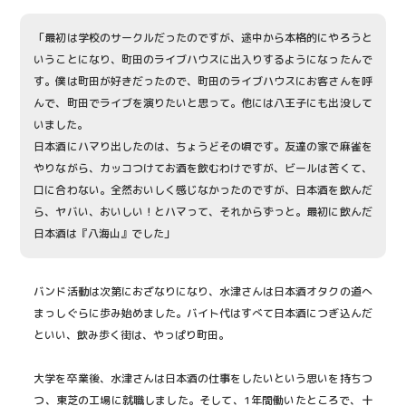
「最初は学校のサークルだったのですが、途中から本格的にやろうと
いうことになり、町田のライブハウスに出入りするようになったんで
す。僕は町田が好きだったので、町田のライブハウスにお客さんを呼
んで、町田でライブを演りたいと思って。他には八王子にも出没して
いました。
日本酒にハマり出したのは、ちょうどその頃です。友達の家で麻雀を
やりながら、カッコつけてお酒を飲むわけですが、ビールは苦くて、
口に合わない。全然おいしく感じなかったのですが、日本酒を飲んだ
ら、ヤバい、おいしい！とハマって、それからずっと。最初に飲んだ
日本酒は『八海山』でした」
バンド活動は次第におざなりになり、水津さんは日本酒オタクの道へ
まっしぐらに歩み始めました。バイト代はすべて日本酒につぎ込んだ
といい、飲み歩く街は、やっぱり町田。
大学を卒業後、水津さんは日本酒の仕事をしたいという思いを持ちつ
つ、東芝の工場に就職しました。そして、1年間働いたところで、十