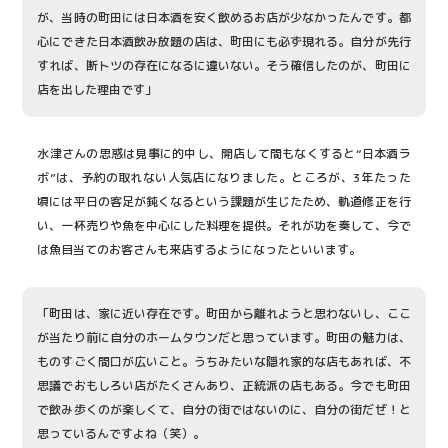
が、当時の町田には日本酒を安く飲めるお店が少なかったんです。都
心にできた日本酒飲み放題の店は、町田にも必ず現れる。自分が先行
すれば、断トツの存在になるに違いない。そう確信したのが、町田に
店を出した理由です」
水津さんの思惑は見事に的中し、開店して間もなくすると“日本酒ラ
ボ”は、予約の取れない人気店になりました。ところが、3年たった
頃には平日の客足が鈍くなるという課題が生じたため、軌道修正を行
い、一杯売りや魚を中心にした料理を提供。それが功を奏して、今で
は魚目当てのお客さんも来店するようになったといいます。
「町田は、家に近い存在です。町田から離れようと思わないし、ここ
が当たり前に自分のホームタウンだと思っています。町田の魅力は、
ものすごく間口が広いこと。うちみたいな隠れ家的な店もあれば、不
思議でおもしろい店がたくさんあり、正統派の店もある。今でも町田
で飲み歩くのが楽しくて、自分の街ではないのに、自分の街だぜ！と
思っているんですよね（笑）。