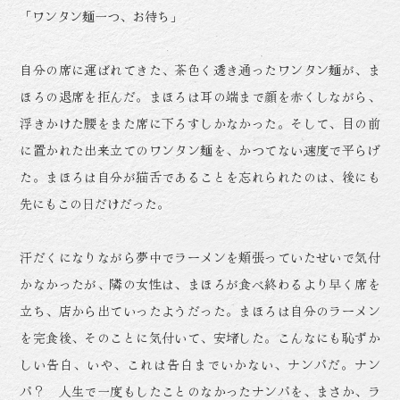
「ワンタン麺一つ、お待ち」
自分の席に運ばれてきた、茶色く透き通ったワンタン麺が、ま
ほろの退席を拒んだ。まほろは耳の端まで顔を赤くしながら、
浮きかけた腰をまた席に下ろすしかなかった。そして、目の前
に置かれた出来立てのワンタン麺を、かつてない速度で平らげ
た。まほろは自分が猫舌であることを忘れられたのは、後にも
先にもこの日だけだった。
汗だくになりながら夢中でラーメンを頬張っていたせいで気付
かなかったが、隣の女性は、まほろが食べ終わるより早く席を
立ち、店から出ていったようだった。まほろは自分のラーメン
を完食後、そのことに気付いて、安堵した。こんなにも恥ずか
しい告白、いや、これは告白までいかない、ナンパだ。ナン
パ？ 人生で一度もしたことのなかったナンパを、まさか、ラ