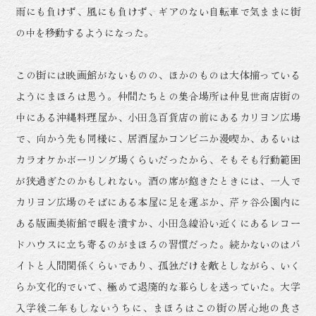
雨にも負けず、風にも負けず、ギアのない自転車で気ままに街
の中を移動するようになった。
この街には映画館がないものの、ほかのものは大体揃っている
ようにまほろは思う。仲間たちとの集合場所は仲見世商店街の
中にある沖縄料理屋か、小田急百貨店の前にあるカリヨン広場
で、向かう先も同様に、居酒屋かコンビニか漫喫か、あるいは
カラオケかボーリング場くらいだったから、そもそも行動範囲
が狭過ぎたのかもしれない。酒の席が飽きたときには、一人で
カリヨン広場のそばにある本屋に足を運ぶか、芹ヶ谷公園内に
ある版画美術館で暇を潰すか、小田急線沿い近くにあるレコー
ドハウスに立ち寄るのがまほろの習慣だった。続かないのはバ
イトと人間関係くらいであり、孤独だけを敵としながら、いく
らか文化的でいて、極めて退廃的な暮らしを送っていた。大学
入学後二年もしないうちに、まほろはこの街の居心地の良さ