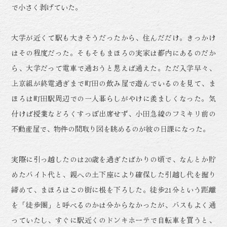
で小さく剥げていた。
大学が近くて駅も大きそうだったから、住んだだけ。きっかけ
はその程度だった。そもそもまほろの実家は都内にあるのだか
ら、大学だって電車で通おうと思えば通えた。ただ入学早々、
上京組が終電過ぎまで町田の飲み屋で遊んでいるのを見て、ま
ほろは町田駅周辺での一人暮らしがやけに羨ましくなった。気
付けば授業などろくすっぽ出席せず、小田急線のフミキリ前の
不動産屋で、物件の間取り図を眺めるのが彼の日課になった。
実際に引っ越したのは20歳を過ぎたばかりの頃で、なんとか貯
めたバイト代と、親への土下座により確保した引越し代を握り
締めて、まほろはこの街に根を下ろした。徒歩21分という距離
を「徒歩圏」と呼べるのかは分からなかったが、バスもよく通
っていたし、すぐに駅近くのドンキホーテで自転車を買うと、