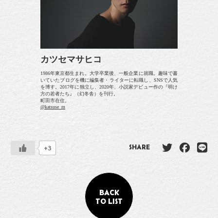
カツセマサヒコ
1986年東京都生まれ。大学卒業後、一般企業に就職。趣味で書
いていたブログを機に編集者・ライターに転職し、SNSで人気
を博す。2017年に独立し、2020年、小説家デビュー作の『明け
方の若者たち』（幻冬舎）を刊行。
町田市在住。
@katsuse_m
+3
SHARE
BACK
TO LIST