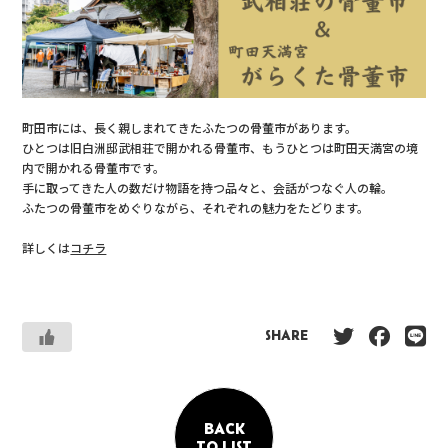
町田市には、長く親しまれてきたふたつの骨董市があります。
ひとつは旧白洲邸武相荘で開かれる骨董市、もうひとつは町田天満宮の境
内で開かれる骨董市です。
手に取ってきた人の数だけ物語を持つ品々と、会話がつなぐ人の輪。
ふたつの骨董市をめぐりながら、それぞれの魅力をたどります。
詳しくは
コチラ
SHARE
BACK
TO LIST