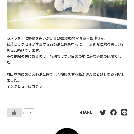
カメラを手に野鳥を追いかける19歳の動物写真家・藍沙さん。
紅葉とカワセミが共演する薬師池公園を中心に、「身近な自然の美しさ」
を伝え続けています。
その視線の先にあるのは、特別ではない日常の中に潜む奇跡の瞬間でし
た。
町田市内にある薬師池公園でよく撮影をする藍沙さんにお話しをお伺いし
ました。
インタビューは
コチラ
+3
SHARE