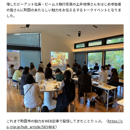
壇したビーアット社長・ビームス執行役員の土井地博さんをはじめ参加者
の皆さんに町田のあたらしい魅力をお伝えるするトークイベントとなりま
した。
これまで町田市の魅力をWEB記事で配信してきたことりっぷ。（
https://c
o-trip.jp/hub_article/583484/
）