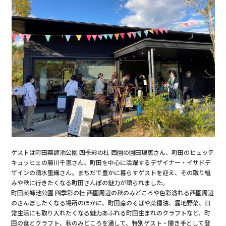
ゲストは町田薬師池公園 四季彩の杜 西園の園田理恵さん、町田のヒュッテ
キュッヒェの藤川千恵さん、町田を中心に活躍するデザイナー・イサドデ
ザインの清水里織さん。まちだで豊かに暮らすゲストを迎え、その取り組
みや秋に行きたくなる町田さんぽの魅力が語られました。
町田薬師池公園 四季彩の杜 西園周辺の秋のみどころや色彩溢れる西園周辺
のさんぽしたくなる場所のほかに、町田産のそばや菜種油、露地野菜、日
常生活にも取り入れたくなる魅力あふれる町田生まれのクラフトなど、町
田の食とクラフト、秋のみどころを通して、特別ゲスト・聞き手として登