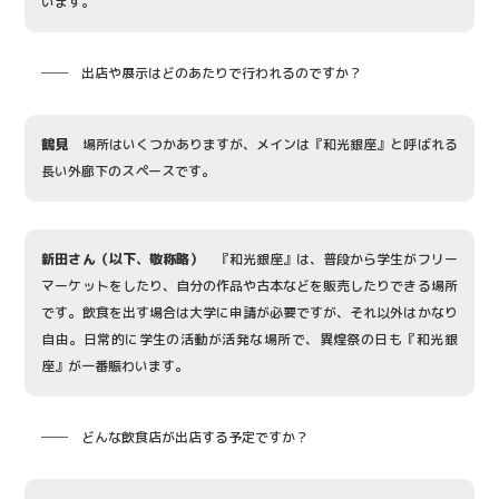
います。
── 出店や展示はどのあたりで行われるのですか？
鶴見
場所はいくつかありますが、メインは『和光銀座』と呼ばれる
長い外廊下のスペースです。
新田さん（以下、敬称略）
『和光銀座』は、普段から学生がフリー
マーケットをしたり、自分の作品や古本などを販売したりできる場所
です。飲食を出す場合は大学に申請が必要ですが、それ以外はかなり
自由。日常的に学生の活動が活発な場所で、異煌祭の日も『和光銀
座』が一番賑わいます。
── どんな飲食店が出店する予定ですか？