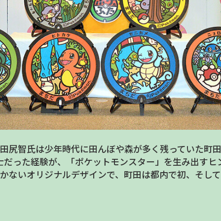
田尻智氏は少年時代に田んぼや森が多く残っていた
町
士だった経験が、
「ポケットモンスター」を生み出す
ヒ
しかない
オリジナルデザインで、町田は都内で初、
そして