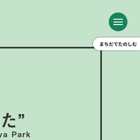
まちだでたのしむ
た”
ya Park