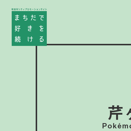
芹
Pokémo