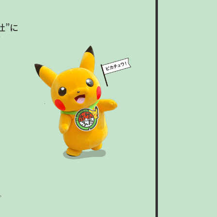
杜”に
が
。