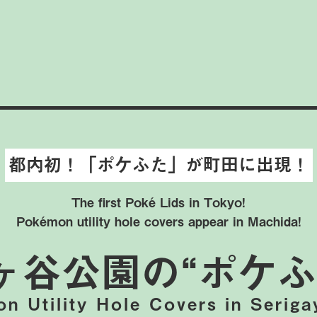
都内初！「ポケふた」が町田に出現！
The first Poké Lids in Tokyo!
Pokémon utility hole covers appear in Machida!
ヶ谷公園の
“ポケふ
n Utility Hole Covers
in Seriga