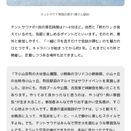
テントサウナ実施の様子（彌さん提供）
テントサウナの1回の滞在時間は7〜8分ほど。自然と「終わり」が見
えているのも、気軽に楽しめるポイントだといいます。そのため、意
外と参加しやすく、「一緒に汗を流すだけで会話が弾む」のも魅力の
ひとつです。キャラバンが始まってから約3年。これまでに6カ所で
開催し、定着しつつある場所も出てきました。
「下小山田町の大谷里山農園、小野路のヨリドコ小野路宿、小山ヶ丘
の光明寺小山ヶ丘、町田駅前のマルイではサウナイベントを実施しま
した。ほかにも、市民プールや公園、古民家で体験会を開いたことも
あります。やってみて良かったなと思うのは、やっぱり“良い雰囲
気”が生まれること。参加者みんなで作り出す温かい空気感が、すご
く心地よかったんです。普通の温浴施設のサウナは、じっと耐えて、
水風呂に入って、外気浴をして…と、一人で静かに楽しむスタイルで
すよね。でも、テントサウナはみんなで焚き火を囲むような雰囲気な
んです。そういう交流の場ができるのが、本当に良かったですね」