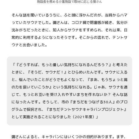
施設長を務める介護施設で取材に応じる彌さん
そんな話を聞いているうちに、ふと頭に浮かんだのが、当時からハマ
っていたサウナでした。彌さんは、コロナ禍で閉塞感が続き、気分が
沈みがちだったときに、知人からサウナをすすめられ、それ以来、日
常的に利用するようになったそうです。そこからの流れで、テントサ
ウナと出会いました。
「『どうすれば、もっと優しい気持ちになれるんだろう？』と考えた
ときに、『そうだ、サウナだ！』とひらめいたんです。サウナに入る
と、悩んでいたことがどうでもよくなって、『まあ、もうちょっと肩
の力を抜いていこうか』という気持ちになれる。じゃあ、サウナを通
じて、もっとお互いを受け入れやすいまちを作れないか？ そんな話
になったんです。そうして、市の『まちだをつなげる30人』のプロ
グラムで採択され、『まちだテントサウナキャラバンプロジェクト』
として実施されることになりました（2021年度）」
彌さんによると、キャラバンにはいくつかの目的があります。まず、