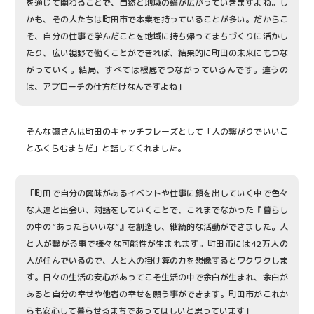
を通じて関わることで、自然と地域の輪が広がっていきますよね。し
かも、その人たちは町田市で本業を持っていることが多い。だからこ
そ、自分の仕事で学んだことを地域に持ち帰ってまちづくりに活かし
たり、広い視野で働くことができれば、結果的に町田の未来にもつな
がっていく。結局、すべては根底でつながっているんです。違うの
は、アプローチの仕方だけなんですよね」
そんな彌さんは町田のキャッチフレーズとして「人の繋がりでいいこ
とふくらむまちだ」と話してくれました。
「町田で自分の興味があるイベントや仕事に顔を出していく中で色々
な人達と出会い、対話をしていくことで、これまでなかった『暮らし
の中の”あったらいいな”』を創造し、継続的な活動ができました。人
と人が繋がる事で様々な可能性が生まれます。町田市には42万人の
人が住んでいるので、人と人の掛け算の力を想像するとワクワクしま
す。日々の生活の安心があってこそ生活の中で余白が生まれ、余白が
あると自分の幸せや他者の幸せを願う事ができます。町田市がこれか
らも安心して暮らせるまちであってほしいと思っています」