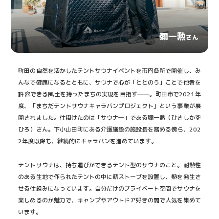
彌一勲
さん
町田の自然を活かしたテントサウナイベントを市内各所で開催し、み
んなで健康になるとともに、サウナで心が「ととのう」ことで他者を
許容できる風土を持ったまちの実現を目指す――。町田市で2021年
度、「まちだテントサウナキャラバンプロジェクト」という事業が展
開されました。仕掛けたのは「サウナ―」である彌一勲（ひさしかず
ひろ）さん。下小山田町にある介護施設の施設長を務める傍ら、202
2年度以降も、継続的にキャラバンを進めています。
テントサウナは、持ち運びができるテント型のサウナのこと。耐熱性
のある生地で作られたテントの中に薪ストーブを設置し、熱を発生さ
せる仕組みになっています。自分だけのプライベート空間でサウナを
楽しめるのが魅力で、キャンプやアウトドア好きの間で人気を集めて
います。