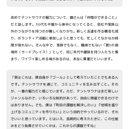
改めてテントサウナの魅力について、彌さんは「仲間ができること」
だと話します。30代も中盤から後半になってくると、会社や家族以
外のつながりを持つのが難しくなりがち。新しく友達を作る機会も減
り、ボランティア活動に参加しようと思っても、忙しくてなかなか時
間が取れない。そんな中で、家族でもなく、職場でもない「第3の居
場所（サードプレイス）」として、同じ年代や趣味を持つ人たちと集
まり、ワイワイ楽しめる場があるのは、本当に貴重だといいます。
「実はこれは、僕自身が『ゴール』として考えていたことでもあるん
です。テントサウナを通じて、コミュニティを生み出すこと。それ
が、一番の魅力だと感じています。ただ、テントサウナはまだ新しい
ジャンルなので、いろいろな制約があって、自由に開催できるわけで
はありません。でも、僕は『町田の課題を解決したい』『地域を盛り
上げるコミュニティを作りたい』という目的でやっているので、それ
でいいと思っています。とはいえ、長期的に考えたときに、この仕組
みをどう発展させていくかは、これからの課題ですね」